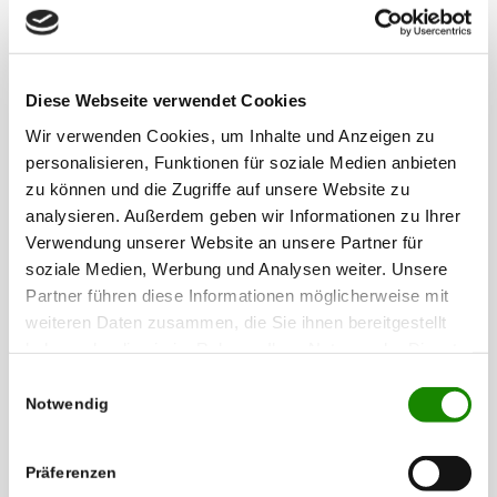
Seiten gelesen
wurden.
_pk_ses#
matomo.bra
Wird von Piwik
1 Tag
Diese Webseite verwendet Cookies
ingency.de
Analytics Platform
Wir verwenden Cookies, um Inhalte und Anzeigen zu
genutzt, um
personalisieren, Funktionen für soziale Medien anbieten
Seitenabrufe des
zu können und die Zugriffe auf unsere Website zu
Besuchers während
analysieren. Außerdem geben wir Informationen zu Ihrer
der Sitzung
Verwendung unserer Website an unsere Partner für
nachzuverfolgen.
soziale Medien, Werbung und Analysen weiter. Unsere
Partner führen diese Informationen möglicherweise mit
weiteren Daten zusammen, die Sie ihnen bereitgestellt
4. Verwendung des Analyse-Tools „Google
haben oder die sie im Rahmen Ihrer Nutzung der Dienste
Analytics“
gesammelt haben.
Einwilligungsauswahl
Diese Website nutzt Funktionen von Google
Notwendig
Analytics, einen Webanalysedienst der Google Inc.,
1600 Amphitheatre Parkway, Mountain View, CA
94043, USA, um die Nutzung unserer Website
Präferenzen