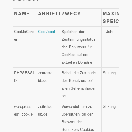
NAME
ANBIETER
ZWECK
MAXIMALE
SPEICHER
CookieCons
Cookiebot
Speichert den
1 Jahr
ent
Zustimmungsstatus
des Benutzers für
Cookies auf der
aktuellen Domäne.
PHPSESSI
zeitreise-
Behält die Zustände
Sitzung
D
bb.de
des Benutzers bei
allen Seitenanfragen
bei.
wordpress_t
zeitreise-
Verwendet, um zu
Sitzung
est_cookie
bb.de
überprüfen, ob der
Browser des
Benutzers Cookies