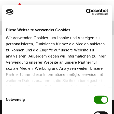
Schlagwort: Geologie
Diese Webseite verwendet Cookies
Wir verwenden Cookies, um Inhalte und Anzeigen zu
personalisieren, Funktionen für soziale Medien anbieten
zu können und die Zugriffe auf unsere Website zu
analysieren. Außerdem geben wir Informationen zu Ihrer
Verwendung unserer Website an unsere Partner für
soziale Medien, Werbung und Analysen weiter. Unsere
Partner führen diese Informationen möglicherweise mit
weiteren Daten zusammen, die Sie ihnen bereitgestellt
haben oder die sie im Rahmen Ihrer Nutzung der Dienste
gesammelt haben.
Einwilligungsauswahl
Notwendig
Waldenbucher Stubensandstein
Pommerlesloch
Der Ratberg bei Magstadt
Urzeitliche Spuren in Holzgerlingen
© Copyright - Zeitreise
Kreisgeschichte im Landkreis BB
Kategorien
Datenschutz