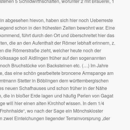
tehen 5 Schildwirthschaften, worunter 2 mit Brauerei, 1
lein abgesehen hievon, haben sich hier noch Ueberreste
 Gegend schon in den frühesten Zeiten bewohnt war. Eine
ommend, führt durch den Ort und überschreitet hier das
en, die an den Aufenthalt der Römer lebhaft erinnern, z.
en die Römerstraße zieht, welcher heute noch der
lkssage soll Aidlingen früher auf den sogenannten
noch Bruchstücke von Backsteinen etc. (…) Im Jahre
ppe, das eine schön gearbeitete broncene Armspange am
mtmann Stetter in Böblingen dem württembergischen
es neuen Schafhauses und schon früher in der Nähe
, die in bloßer Erde lagen und häufig Perlen von Gagat
 will hier einen alten Kirchhof wissen. In dem 1/4
„Frohnhalde“, wo nach der Sage ein Mönchskloster
n zwei Einteichungen liegender Terrainvorsprung „der