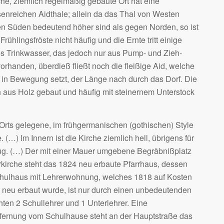
he, ziemlich regelmäßig gebaute Ort hat eine
nreichen Aidthale; allein da das Thal von Westen
n Süden bedeutend höher sind als gegen Norden, so ist
rühlingsfröste nicht häufig und die Ernte tritt einige
es Trinkwasser, das jedoch nur aus Pump- und Zieh-
rhanden, überdieß fließt noch die fleißige Aid, welche
in Bewegung setzt, der Länge nach durch das Dorf. Die
 aus Holz gebaut und häufig mit steinernem Unterstock
Orts gelegene, im frühgermanischen (gothischen) Style
…) Im Innern ist die Kirche ziemlich hell, übrigens für
g. (…) Der mit einer Mauer umgebene Begräbnißplatz
rrkirche steht das 1824 neu erbaute Pfarrhaus, dessen
chulhaus mit Lehrerwohnung, welches 1818 auf Kosten
neu erbaut wurde, ist nur durch einen unbedeutenden
hten 2 Schullehrer und 1 Unterlehrer. Eine
Entfernung vom Schulhause steht an der Hauptstraße das