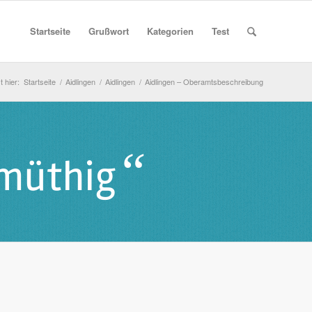
Startseite
Grußwort
Kategorien
Test
t hier:
Startseite
/
Aidlingen
/
Aidlingen
/
Aidlingen – Oberamtsbeschreibung
“
tmüthig