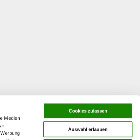
Cookies zulassen
chnung bestimmte aktuelle Lebensmittelpreise zugrunde, dürfte
le Medien
ir
Auswahl erlauben
, Werbung
nräumt; meist an ein bestimmtes Landgut gebunden und mit