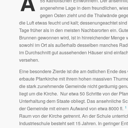
A
55 katholischen Einwohnern. Der ansehnlic
angenehme Lage in dem freundlichen, wiese
gegen Osten zieht und die Thalwände gege
die Luft etwas feucht und kalt; dessenungeachtet sind F
Tage früher als in den meisten Nachbarorten ein. Gut
Brunnen gewonnen wird, ist in hinreichender Menge vo
sowohl im Ort als außerhalb desselben manches Rad 
im Durchschnitt gut aussehenden Häuser sind einfach
versehen.
Eine besondere Zierde ist die am östlichen Ende des 
erbaute Pfarrkirche mit ihrem hohen massiven Thurme. (
die stark zunehmende Gemeinde nicht geräumig genu
liegt um die Kirche. Nur etwa 50 Schritte von der Pfa
Unterhaltung dem Staate obliegt. Das ansehnliche S
1
der Gemeinde mit einem Aufwand von etwa 8000 fl.
Raum von der Kirche getrennt. An der Schule unterric
Industrieschule besteht seit 15 Jahren. In geringer 