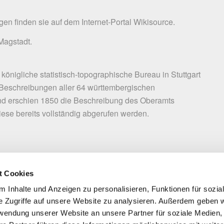
en finden sie auf dem Internet-Portal
Wikisource
.
Magstadt.
n
önigliche statistisch-topographische Bureau in Stuttgart
Beschreibungen aller 64 württembergischen
nd erschien 1850 die Beschreibung des Oberamts
ese bereits vollständig abgerufen werden.
t Cookies
ung entsprach 1 Gulden ca. 1,71 Mark. Legt man für eine grobe Währungsumre
 Inhalte und Anzeigen zu personalisieren, Funktionen für sozia
Die Guldenwährung im süddeutschen Raum bestand von ca. 1550 – 1875.
e Zugriffe auf unsere Website zu analysieren. Außerdem geben w
rwendung unserer Website an unsere Partner für soziale Medien
s dem Kirchherrn ein Mitspracherecht bei der Besetzung der Pfarrstelle ei