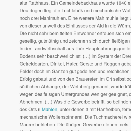
alte Rathhaus. Ein Gemeindebackhaus wurde 1840 erb
Deufringen liegt die Tuchfabrik und mechanische Woll
noch drei Mahlmühlen. Eine weitere Mahlmühle liegt 
von dieser unweit des Einflusses der Aid in die Würm
Die nicht sehr bemittelten Einwohner erfreuen sich e
gesellig, gutmüthig und zeichnen sich durch fleißige
in der Landwirthschaft aus. Ihre Hauptnahrungsquelle
Bodens sehr beschwerlich ist. (…) Im System der Dre
Getreidearten, Dinkel, Hafer, Gerste und Roggen geba
Felder doch im Ganzen gut gedeihen und reichlichen 
Erfolg gebaut und von den Brauereien im Ort selbst 
südlichen Abhange, der Weinberg genannt, wurde früh
wegen des felsigen Untergrundes weniger geeignet, d
Abnehmen. (…) Was die Gewerbe betrifft, so befinden
des Orts 5
Mühlen
, unter denen 3 mit Hanfreiben, fe
mechanische Wollenspinnerei. Die Tuchmacherei wird
Maurer betrieben. Die übrigen Gewerbe dienen meist 