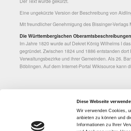
Der Text wurde gekürzt.
Eine ungekürzte Version der Beschreibung von Aidling
Mit freundlicher Genehmigung des Bissinger-Verlags 
Die Württembergischen Oberamtsbeschreibunge
Im Jahre 1820 wurde auf Dekret König Wilhelms I das k
gegründet. Zwischen 1824 und 1886 entstanden dort 
Verwaltungsbezirke und ihrer Gemeinden. Als 26. Ba
Böblingen. Auf dem Internet-Portal
Wikisource
kann di
Referenz
Diese Webseite verwende
Referenz
↑
1
1 Gulden (fl) = 60 Kreuzer (kr). Nach der Währungsumstell
Wir verwenden Cookies, um
ein Kreuzer etwa den Gegenwert von 0,80  gehabt haben. 
anbieten zu können und di
Informationen zu Ihrer Ve
↑
2
aus dem Eigenkirchenwesen entstandenes Patronatsrecht, da