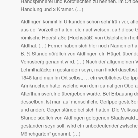
Handspinnerei und Korbflechten zu nennen. Im Ort bes
Handlung und 3 Krämer. (…)
Aidlingen kommt in Urkunden schon sehr früh vor, al
aus der Vorzeit erhalten, die nachweisen, daß diese
römische Heerstraße (Hochsträß) von Ostelsheim herk
Aidthal. (…) Ferner haben sich hier noch Namen erhalt
B. ½ Stunde nördlich von Aidlingen ein Hügel, über d
Venusberg genannt wird. (…) Nach der allgemeinen Vo
Lehmthaläckern gestanden seyn; man findet daselbst 
1848 fand man im Ort selbst, … ein weibliches Geri
Armknochen hatte, welche von dem damaligen Obera
Alterthumsvereine übergeben wurde. Bei Erbauung d
desselben, ist man auf menschliche Gerippe gestoßen
und andere Gegenstände bei sich hatten. Die Volkssage
Stunde südlich von Aidlingen gelegenen Staatswald 
gestanden seyn soll, wird ein unbedeutender zwische
Mönchgarten“ genannt. (…)