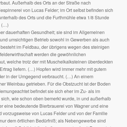
aut. Außerhalb des Orts an der Straße nach
espinnerei von Lucas Felder; im Ort selbst befinden sich
unterhalb des Orts und die Furthmühle etwa 1/8 Stunde
. (…)
iner dauerhaften Gesundheit; sie sind im Allgemeinen
n und umsichtigen Betrieb sowohl in Gewerben als auch
 besteht im Feldbau, der übrigens wegen des steinigen
ifelderwirthschaft werden die gewöhnlichen
ut, welche trotz der mit Muschelkalksteinen überdeckten
Ertrag liefern. (…) Hopfen wird immer mehr mit gutem
oder in der Umgegend verbraucht. (…) An einem
er Weinbau getrieben. Für die Obstzucht ist der Boden
emungeachtet befindet sie sich eher im Zu- als im
 sich, wie schon oben bemerkt wurde, in und außerhalb
rner eine bedeutende Bierbrauerei von Wagner und eine
 vorzugsweise von Lucas Felder und von der Familie
nur dem örtlichen Bedürfniß; als Nebengewerbe sind