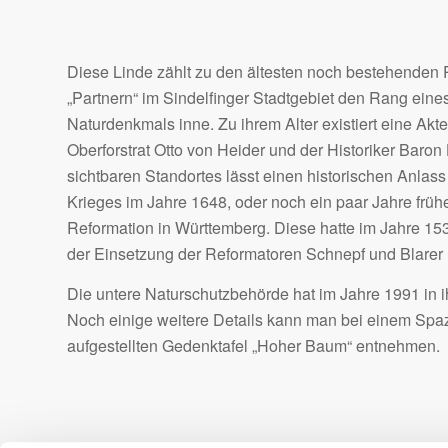
Diese Linde zählt zu den ältesten noch bestehenden P
„Partnern“ im Sindelfinger Stadtgebiet den Rang eine
Naturdenkmals inne. Zu ihrem Alter existiert eine Akt
Oberforstrat Otto von Heider und der Historiker Baron 
sichtbaren Standortes lässt einen historischen Anla
Krieges im Jahre 1648, oder noch ein paar Jahre frü
Reformation in Württemberg. Diese hatte im Jahre 153
der Einsetzung der Reformatoren Schnepf und Blarer
Die untere Naturschutzbehörde hat im Jahre 1991 in 
Noch einige weitere Details kann man bei einem Sp
aufgestellten Gedenktafel „Hoher Baum“ entnehmen.