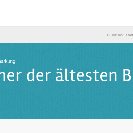
Du bist hier:
Start
markung
iner der ältesten