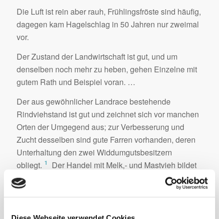
Die Luft ist rein aber rauh, Frühlingsfröste sind häufig,
dagegen kam Hagelschlag in 50 Jahren nur zweimal
vor.
Der Zustand der Landwirtschaft ist gut, und um
denselben noch mehr zu heben, gehen Einzelne mit
gutem Rath und Beispiel voran. …
Der aus gewöhnlicher Landrace bestehende
Rindviehstand ist gut und zeichnet sich vor manchen
Orten der Umgegend aus; zur Verbesserung und
Zucht desselben sind gute Farren vorhanden, deren
Unterhaltung den zwei Widdumgutsbesitzern
1
obliegt.
Der Handel mit Melk,- und Mastvieh bildet
einen besondern Erwerbszweig. …
Die ansäßigen Handwerker arbeiten nur für den Ort;
mit Ausnahme der Maurer, welche auswärts
Diese Webseite verwendet Cookies