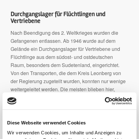
Durchgangslager für Flüchtlingen und
Vertriebene
Nach Beendigung des 2. Weltkrieges wurden die
Gefangenen entlassen. Ab 1946 wurde auf dem
Gelände ein Durchgangslager für Vertriebene und
Flüchtlinge aus dem südost- und ostdeutschen
Raum, besonders dem Sudetenland, eingerichtet.
Von den Transporten, die dem Kreis Leonberg von
der Regierung zugeteilt wurden, konnten nur wenige
weitergeleitet werden. Die meisten blieben hier,
füllten das Durchgangslager Malmsheim, denn
zunächst mussten nur Familien von den Gemeinden
im Landkreis wohnungsmäßig aufgenommen
werden. …
Diese Webseite verwendet Cookies
Wir verwenden Cookies, um Inhalte und Anzeigen zu