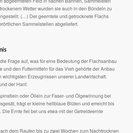
m abgeernteten Feld in flachen Bahnen, Sammelêten
 trockenem Wetter wurden sie auch in den Bündeln zu
gestellt. (…) Der geerntete und getrocknete Flachs
örtlichen Sammelstellen abgeliefert.
nis
 die Frage auf, was für eine Bedeutung der Flachsanbau
 und den Futtermitteln für das Vieh gehörte der Anbau
en wichtigsten Erzeugnissen unserer Landwirtschaft.
und der Hanf.
espinstlein oder Öllein zur Faser- und Ölgewinnung bei
gesät, trägt er kleine hellblaue Blüten und erreicht bis
 Die Ernte fiel bei uns etwa mit der Getreideernte
 nach dem Raufen bis zu zwei Wochen zum Nachtrocknen