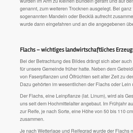
wurden im Arm zu kleinen Bündeln gerafft und auf de
genannt, zum weiteren Trocknen ausgelegt. Bei ganz
sogenannten Mandeln oder Becklâ aufrecht zusammen
wurde dann eingefahren und an die angegebenen über
Flachs – wichtiges landwirtschaftliches Erzeug
Bei der Betrachtung des Bildes drängt sich aber auch
für unsere Gemeinde früher hatte. Neben dem Getreide
von Faserpflanzen und Ölfrüchten seit alter Zeit zu d
Dazu gehörten im wesentlichen der Flachs oder Lein 
Der Flachs, eine Leinpflanze (lat. Linum), wird als G
uns seit dem Hochmittelalter angebaut. Im Frühjahr aus
zur Reife, je nach Sorte, eine Höhe von 50 bis 110 cm.
zusammen.
Je nach Wetterlage und Reifegrad wurde der Flachs