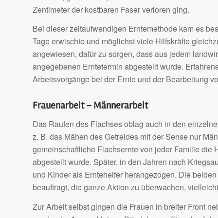
Zentimeter der kostbaren Faser verloren ging.
Bei dieser zeitaufwendigen Erntemethode kam es be
Tage erwischte und möglichst viele Hilfskräfte gleic
angewiesen, dafür zu sorgen, dass aus jedem landwir
angegebenen Erntetermin abgestellt wurde. Erfahrene
Arbeitsvorgänge bei der Ernte und der Bearbeitung vo
Frauenarbeit – Männerarbeit
Das Raufen des Flachses oblag auch in den einzelne
z. B. das Mähen des Getreides mit der Sense nur Männ
gemeinschaftliche Flachsernte von jeder Familie die 
abgestellt wurde. Später, in den Jahren nach Kriegs
und Kinder als Erntehelfer herangezogen. Die beide
beauftragt, die ganze Aktion zu überwachen, vielleich
Zur Arbeit selbst gingen die Frauen in breiter Front 