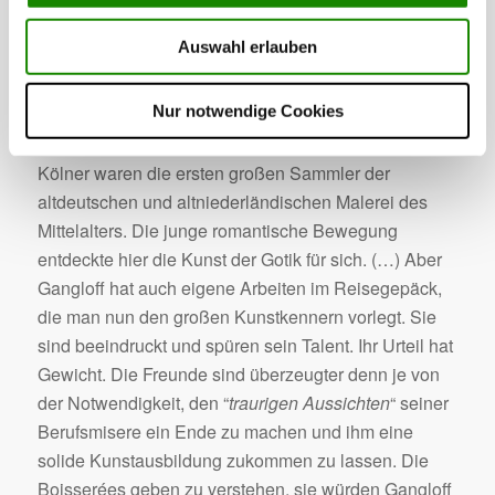
Karl Mayer und dem Heilbronner Medailleur und
Silberwarenfabrikanten Peter Bruckmann. Sie reisen
Auswahl erlauben
nach Heidelberg, ins Heidelberg der Romantiker.
Vielleicht mehr noch als Schloss und Landschaft hat
Nur notwendige Cookies
die drei Kunstfreunde die Gemäldesammlung der
2
Brüder Boisserée
angezogen. Die beiden jungen
Kölner waren die ersten großen Sammler der
altdeutschen und altniederländischen Malerei des
Mittelalters. Die junge romantische Bewegung
entdeckte hier die Kunst der Gotik für sich. (…) Aber
Gangloff hat auch eigene Arbeiten im Reisegepäck,
die man nun den großen Kunstkennern vorlegt. Sie
sind beeindruckt und spüren sein Talent. Ihr Urteil hat
Gewicht. Die Freunde sind überzeugter denn je von
der Notwendigkeit, den “
traurigen Aussichten
“ seiner
Berufsmisere ein Ende zu machen und ihm eine
solide Kunstausbildung zukommen zu lassen. Die
Boisserées geben zu verstehen, sie würden Gangloff