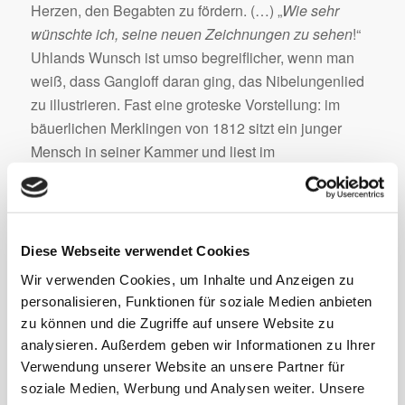
Herzen, den Begabten zu fördern. (…) „
Wie sehr
wünschte ich, seine neuen Zeichnungen zu sehen
!“
Uhlands Wunsch ist umso begreiflicher, wenn man
weiß, dass Gangloff daran ging, das Nibelungenlied
zu illustrieren. Fast eine groteske Vorstellung: im
bäuerlichen Merklingen von 1812 sitzt ein junger
Mensch in seiner Kammer und liest im
Nibelungenlied, zu Tränen gerührt, wie beim ersten
Vorlesen der Szene, wo Volker von Alzey am
Hunnenhofe seine Herren mit der Fiedel in den
letzten Schlaf spielt. Wie soll man es nennen?
Diese Webseite verwendet Cookies
Rückzug aus den „
zwangvollen, widerwärtigen Lagen
Wir verwenden Cookies, um Inhalte und Anzeigen zu
und Verhältnisse
“ der Gegenwart. Eine unter vielen
personalisieren, Funktionen für soziale Medien anbieten
Stimmen aus dem deutschen Bürgertum, das sich die
zu können und die Zugriffe auf unsere Website zu
Sehnsucht nach politischer Tat für das Gemeinwohl in
analysieren. Außerdem geben wir Informationen zu Ihrer
seinen poetischen Träumen, im rückwärtsgewandten
Verwendung unserer Website an unsere Partner für
Mythos, in der düsteren Schönheit der alten
soziale Medien, Werbung und Analysen weiter. Unsere