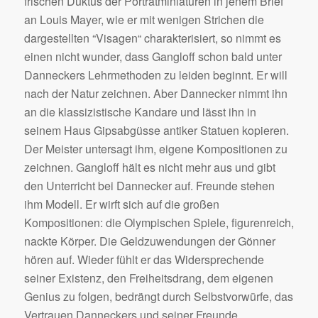
frischen Duktus der Porträtminiaturen in jenem Brief
an Louis Mayer, wie er mit wenigen Strichen die
dargestellten “Visagen“ charakterisiert, so nimmt es
einen nicht wunder, dass Gangloff schon bald unter
Danneckers Lehrmethoden zu leiden beginnt. Er will
nach der Natur zeichnen. Aber Dannecker nimmt ihn
an die klassizistische Kandare und lässt ihn in
seinem Haus Gipsabgüsse antiker Statuen kopieren.
Der Meister untersagt ihm, eigene Kompositionen zu
zeichnen. Gangloff hält es nicht mehr aus und gibt
den Unterricht bei Dannecker auf. Freunde stehen
ihm Modell. Er wirft sich auf die großen
Kompositionen: die Olympischen Spiele, figurenreich,
nackte Körper. Die Geldzuwendungen der Gönner
hören auf. Wieder fühlt er das Widersprechende
seiner Existenz, den Freiheitsdrang, dem eigenen
Genius zu folgen, bedrängt durch Selbstvorwürfe, das
Vertrauen Danneckers und seiner Freunde