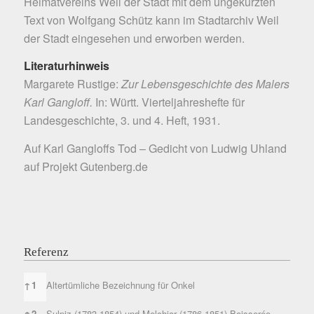
Heimatvereins Weil der Stadt mit dem ungekürzten
Text von Wolfgang Schütz kann im Stadtarchiv Weil
der Stadt eingesehen und erworben werden.
Literaturhinweis
Margarete Rustige:
Zur Lebensgeschichte des Malers
Karl Gangloff.
In: Württ. Vierteljahreshefte für
Landesgeschichte, 3. und 4. Heft, 1931.
Auf Karl Gangloffs Tod – Gedicht von Ludwig Uhland
auf
Projekt Gutenberg.de
Referenz
Referenz
↑
1
Altertümliche Bezeichnung für Onkel
↑
2
Sulpiz (1783-1854) und Melchior (1786-1851) Boisserée.