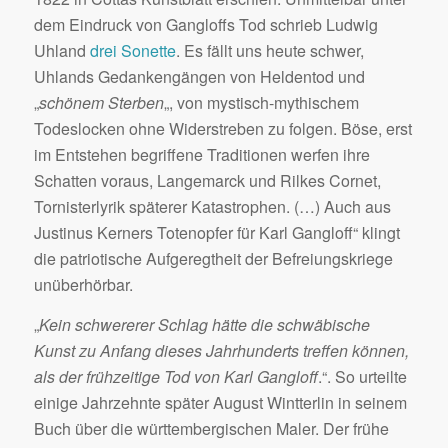
dem Eindruck von Gangloffs Tod schrieb Ludwig
Uhland
drei Sonette
. Es fällt uns heute schwer,
Uhlands Gedankengängen von Heldentod und
„
schönem Sterben
„, von mystisch-mythischem
Todeslocken ohne Widerstreben zu folgen. Böse, erst
im Entstehen begriffene Traditionen werfen ihre
Schatten voraus, Langemarck und Rilkes Cornet,
Tornisterlyrik späterer Katastrophen. (…) Auch aus
Justinus Kerners Totenopfer für Karl Gangloff“ klingt
die patriotische Aufgeregtheit der Befreiungskriege
unüberhörbar.
„
Kein schwererer Schlag hätte die schwäbische
Kunst zu Anfang dieses Jahrhunderts treffen können,
als der frühzeitige Tod von Karl Gangloff
.“. So urteilte
einige Jahrzehnte später August Wintterlin in seinem
Buch über die württembergischen Maler. Der frühe