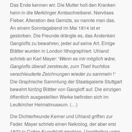
Das Ende kennen wir. Die Mutter holt den Kranken
heim in die Merklinger Amtsschreiberei. Nervöses
Fieber, Alteration des Gemüts, so nannte man das.
An einem Sonntagabend im Mai 1814 ist er
gestorben. Die Freunde drängte es, das Andenken
Gangloffs zu bewahren, jeder auf seine Art. Einige
Blätter wurden in London lithographiert. Uhland
schrieb an Karl Mayer: “
Wenn es mir möglich wäre,
Gangloffs überall zerstreute, zum Theil fruchtlos
verschleuderte Zeichnungen wieder zu sammeln
!“
Die Graphische Sammlung der Staatsgalerie Stuttgart
bewahrt fünfzig Blätter von Gangloff auf. Die einzigen
öffentlich ausgestellten Werke befinden sich im
Leutkircher Heimatmuseum. (…)
Die Dichterfreunde Kerner und Uhland griffen zur
Feder. Mayer schrieb einen Nekrolog, der aber erst
1822 in Cottas Kunstblatt erschien. Unmittelbar unter