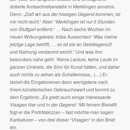
dotierte Amtsschreiberstelle in Merklingen annahm.
Denn: „
Daß wir aus der hiesigen Gegend kommen, ist
mir nicht recht
.“ Aber: “
Merklingen ist nur 5 Stunden
von Stuttgart entfernt
.“ … Nach sechs Wochen im
neuen Wirkungskreis: trübe Aussichten! “
Was meine
jetzige Lage betrifft, … so ist sie an Geistesgenuß
und Nahrung verdammt seicht
.“ Und was ihm
besonders nahe geht: “
Keine Lecture, keine Leute im
ganzen Umkreis, die Sinn für Kunst hätten, und daher
auch nichts zu sehen als Schattenrisse
„. (…) Er
taxiert die Eingeborenen dann wenigstens nach
ihrem künstlerischen Gebrauchswert und kommt zu
dem Ergebnis: „
Es giebt auch einige interessante
Visagen hier und in der Gegend
.“ Mit feinem Bleistift
fügt er die Porträtskizzen – fast möchte man sagen:
Karikaturen – von drei dieser “Visagen“ in den Brief
ein.