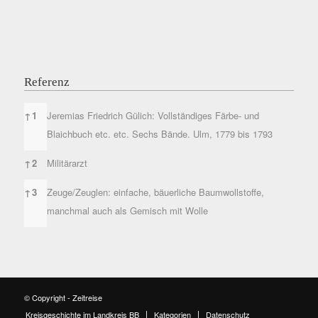
Referenz
Referenz
↑
1
Jeremias Friedrich Gülich: Vollständiges Färbe- und
Blaichbuch etc. etc. Sechs Bände. Ulm, 1779 bis 1793
↑
2
Militärarzt
↑
3
Zeuge/Zeuglen: einfache, bäuerliche Baumwollstoffe,
manchmal auch als Gemisch mit Wolle
© Copyright - Zeitreise
Kreisgeschichte im Landkreis BB
Kategorien
Datenschutz