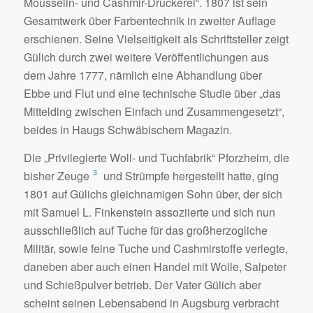
Mousselin- und Cashmir-Druckerei“. 1807 ist sein
Gesamtwerk über Farbentechnik in zweiter Auflage
erschienen. Seine Vielseitigkeit als Schriftsteller zeigt
Gülich durch zwei weitere Veröffentlichungen aus
dem Jahre 1777, nämlich eine Abhandlung über
Ebbe und Flut und eine technische Studie über „das
Mittelding zwischen Einfach und Zusammengesetzt“,
beides in Haugs Schwäbischem Magazin.
Die „Privilegierte Woll- und Tuchfabrik“ Pforzheim, die
3
bisher Zeuge
und Strümpfe hergestellt hatte, ging
1801 auf Gülichs gleichnamigen Sohn über, der sich
mit Samuel L. Finkenstein assoziierte und sich nun
ausschließlich auf Tuche für das großherzogliche
Militär, sowie feine Tuche und Cashmirstoffe verlegte,
daneben aber auch einen Handel mit Wolle, Salpeter
und Schießpulver betrieb. Der Vater Gülich aber
scheint seinen Lebensabend in Augsburg verbracht