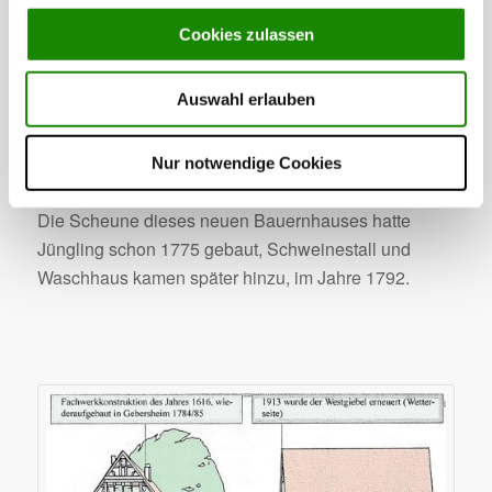
erbaut werden. Deshalb wurde das Pfarrhaus
Cookies zulassen
abgebrochen und das Baumaterial verkauft 
offensichtlich an den Gebersheimer Schultheißen
Auswahl erlauben
Jüngling. Auf dem Gartengrundstück hinter seinem
Elternhaus ließ er ein neues Wohnhaus errichten.
Das Fachwerkholz aber  so die Auswertung der
Nur notwendige Cookies
Jahresringe  wurde bereits im Winter 1615/16 gefällt.
Die Scheune dieses neuen Bauernhauses hatte
Jüngling schon 1775 gebaut, Schweinestall und
Waschhaus kamen später hinzu, im Jahre 1792.