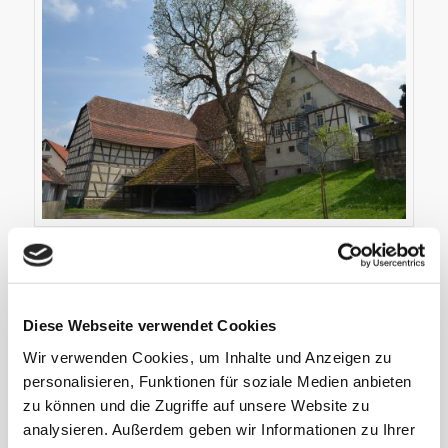
Das Gebersheimer Bauernhausmuseum wurde 1995
eröffnet. Auf über 600 qm Ausstellungsfläche dokumentiert
Diese Webseite verwendet Cookies
es die bäuerliche Vergangenheit des Strohgäus und
Geschichten aus dem Leben seiner ehemaligen
Wir verwenden Cookies, um Inhalte und Anzeigen zu
Bewohnerinnen und Bewohner. (Foto: Stadtmuseum
personalisieren, Funktionen für soziale Medien anbieten
Leonberg)
zu können und die Zugriffe auf unsere Website zu
analysieren. Außerdem geben wir Informationen zu Ihrer