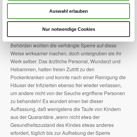
heranzuziehen, so den Polizeidiener Wolf, der am
Auswahl erlauben
27.3.1850 für Beaufsichtigung und Einschließung der
Pockenkranken 4 fl. Erhielt. Der eigens
abkommandierte Landjäger sollte zusammen mit dem
Nur notwendige Cookies
Schultheiß die Wächter beaufsichtigen. Die
Behörden wollten die verhängte Sperre auf diese
Weise wirksamer machen, doch untergruben sie ihr
Werk selber. Das ärztliche Personal, Wundarzt und
Hebammen, hatten freien Zutritt zu den
Pockenkranken und konnte nach einer Reinigung die
Häuser der Infizierten ebenso frei wieder verlassen,
um andere nicht von der Seuche ergriffene Personen
zu behandeln! Es wundert einen bei dieser
Auffassung, daß wenigstens die Taufe von Kindern
aus der Quarantäne „wenn nicht etwa der
Gesundheitszustand des Kindes etwas anderes
erfordert, füglich bis zur Aufhebung der Sperre