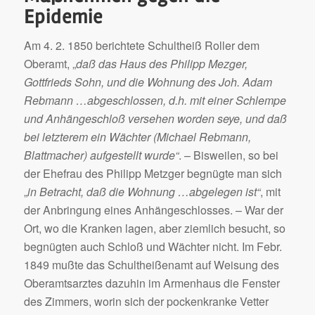
Epidemie
Am 4. 2. 1850 berichtete Schultheiß Roller dem
Oberamt, „
daß das Haus des Philipp Mezger,
Gottfrieds Sohn, und die Wohnung des Joh. Adam
Rebmann …abgeschlossen, d.h. mit einer Schlempe
und Anhängeschloß versehen worden seye, und daß
bei letzterem ein Wächter (Michael Rebmann,
Blattmacher) aufgestellt wurde“
. – Bisweilen, so bei
der Ehefrau des Philipp Metzger begnügte man sich
„
in Betracht, daß die Wohnung …abgelegen ist“
, mit
der Anbringung eines Anhängeschlosses. – War der
Ort, wo die Kranken lagen, aber ziemlich besucht, so
begnügten auch Schloß und Wächter nicht. Im Febr.
1849 mußte das Schultheißenamt auf Weisung des
Oberamtsarztes dazuhin im Armenhaus die Fenster
des Zimmers, worin sich der pockenkranke Vetter