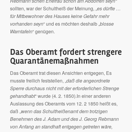
Rebmann’schen Ehefrau schon am Abdorren seyn“
sollten, war der Schultheiß der Meinung, „
es dürfte …
für Mitbewohner des Hauses keine Gefahr mehr
vorhanden seyn
“ und es möchten deshalb „
blosse
Warntafeln
“ genügen.
Das Oberamt fordert strengere
Quarantänemaßnahmen
Das Oberamt trat diesen Ansichten entgegen, Es
musste freilich feststellen, „
daß die angeordnete
Sperre durchaus nicht mit der erforderlichen Strenge
gehandhabt
“ wurde (4. 2. 1850).In einer anderen
Auslassung des Oberamts vom 12. 2 1850 heißt es,
daß „
wenn das Schultheißenamt dem trotzigen
Benehmen des J. Adam und des J. Georg Rebmann
von Anfang an standhaft entgegen getreten wäre,