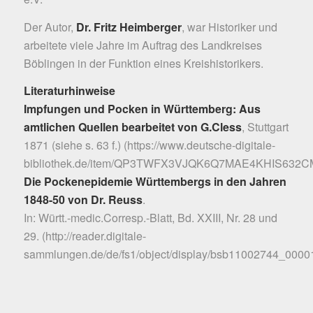
Der Autor,
Dr. Fritz Heimberger
, war Historiker und
arbeitete viele Jahre im Auftrag des Landkreises
Böblingen in der Funktion eines Kreishistorikers.
Literaturhinweise
Impfungen und Pocken in Württemberg: Aus
amtlichen Quellen bearbeitet von G.Cless
, Stuttgart
1871 (siehe s. 63 f.) (
https://www.deutsche-digitale-
bibliothek.de/item/QP3TWFX3VJQK6Q7MAE4KHIS632
Die Pockenepidemie Württembergs in den Jahren
1848-50 von Dr. Reuss
.
In: Württ.-medic.Corresp.-Blatt, Bd. XXIII, Nr. 28 und
29. (
http://reader.digitale-
sammlungen.de/de/fs1/object/display/bsb11002744_00001