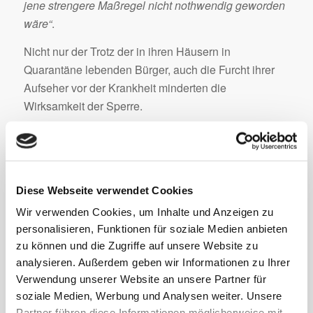
jene strengere Maßregel nicht nothwendig geworden
wäre“
.
Nicht nur der Trotz der in ihren Häusern in
Quarantäne lebenden Bürger, auch die Furcht ihrer
Aufseher vor der Krankheit minderten die
Wirksamkeit der Sperre.
Der Schultheiß selbst gab ein unrühmliches Beispiel.
Am 4.2.1850 bemerkte Schultheiß Roller in seinem
Bericht an das Oberamt, auf seine persönliche
Verantwortlichkeit für die Handhabung der
Diese Webseite verwendet Cookies
angeordneten Sperre eingehend, er habe „
vor der
Wir verwenden Cookies, um Inhalte und Anzeigen zu
Pokenkrankheit einen solchen Respekt“
, daß er sich
personalisieren, Funktionen für soziale Medien anbieten
scheue, „
in ein davon heimgesuchtes Haus zu gehen,
zu können und die Zugriffe auf unsere Website zu
obgleich ich mich vorheriges Jahr mit gutem Erfolg
analysieren. Außerdem geben wir Informationen zu Ihrer
impfen ließ“
. Er fuhr fort: „
Wenn der Ortsvorsteher in
Verwendung unserer Website an unsere Partner für
Folge seines Eintritts in ein von Poken
soziale Medien, Werbung und Analysen weiter. Unsere
Partner führen diese Informationen möglicherweise mit