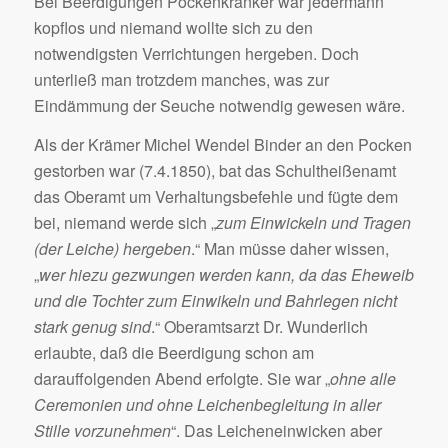
Bei Beerdigungen Pockenkranker war jedermann
kopflos und niemand wollte sich zu den
notwendigsten Verrichtungen hergeben. Doch
unterließ man trotzdem manches, was zur
Eindämmung der Seuche notwendig gewesen wäre.
Als der Krämer Michel Wendel Binder an den Pocken
gestorben war (7.4.1850), bat das Schultheißenamt
das Oberamt um Verhaltungsbefehle und fügte dem
bei, niemand werde sich „
zum Einwickeln und Tragen
(der Leiche) hergeben
.“ Man müsse daher wissen,
„
wer hiezu gezwungen werden kann, da das Eheweib
und die Tochter zum Einwikeln und Bahrlegen nicht
stark genug sind
.“ Oberamtsarzt Dr. Wunderlich
erlaubte, daß die Beerdigung schon am
darauffolgenden Abend erfolgte. Sie war „
ohne alle
Ceremonien und ohne Leichenbegleitung in aller
Stille vorzunehmen
“. Das Leicheneinwicken aber