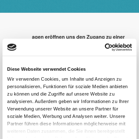
S
agen eröffnen uns den Zugang zu einer
Welt der Legenden und Traditionen, die
im Lauf der Jahrhunderte gewachsen ist
und deren geheimnisvolle Ausstrahlung
uns nach wie vor umgibt. Eine davon ist die
Diese Webseite verwendet Cookies
Rutesheimer Sage vom Schatz im
Wir verwenden Cookies, um Inhalte und Anzeigen zu
Kastenbrunnen.
personalisieren, Funktionen für soziale Medien anbieten
zu können und die Zugriffe auf unsere Website zu
Unterhalb der Wengert war früher ein tiefer Gumpen.
analysieren. Außerdem geben wir Informationen zu Ihrer
Um ihn herum war Sumpf. Ein Bursche von
Verwendung unserer Website an unsere Partner für
Gebersheim verließ dort seine Braut und heiratete ein
soziale Medien, Werbung und Analysen weiter. Unsere
reicheres Mädchen in Mönsheim. Nach der Hochzeit
Partner führen diese Informationen möglicherweise mit
an Kirchweih fuhren sie spät zurück nach
weiteren Daten zusammen, die Sie ihnen bereitgestellt
Gebersheim. Das Wetter war an diesem Trag
haben oder die sie im Rahmen Ihrer Nutzung der Dienste