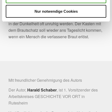
Sage, sei bei Nacht oft ein Lichtlein zu sehen. Der
Schäfer geht nicht gern in die Wengert, weil die
Nur notwendige Cookies
Schafe im Pferch in der Nähe des früheren Gumpens
in der Dunkelheit oft unruhig werden. Der Kasten mit
dem Brautschatz soll wieder ans Tageslicht kommen,
wenn ein Mensch die verlassene Braut erlöst.
Mit freundlicher Genehmigung des Autors
Der Autor,
Harald Schaber
, ist 1. Vorsitzender des
Arbeitskreises
GESCHICHTE VOR ORT
in
Rutesheim