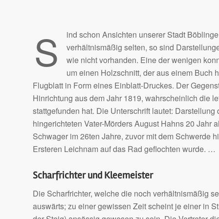
S
ind schon Ansichten unserer Stadt Böbling
verhältnismäßig selten, so sind Darstellung
wie nicht vorhanden. Eine der wenigen konn
um einen Holzschnitt, der aus einem Buch he
Flugblatt in Form eines Einblatt-Druckes. Der Gegenst
Hinrichtung aus dem Jahr 1819, wahrscheinlich die let
stattgefunden hat. Die Unterschrift lautet: Darstell
hingerichteten Vater-Mörders August Hahns 20 Jahr 
Schwager im 26ten Jahre, zuvor mit dem Schwerde hing
Ersteren Leichnam auf das Rad geflochten wurde. …
Scharfrichter und Kleemeister
Die Scharfrichter, welche die noch verhältnismäßig 
auswärts; zu einer gewissen Zeit scheint je einer in St
der Steig) ansässig gewesen zu sein. Die Vertreter d