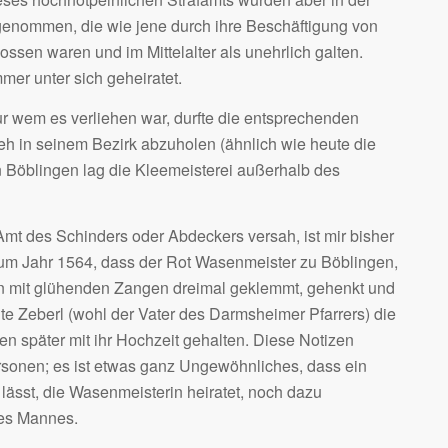
enommen, die wie jene durch ihre Beschäftigung von
sen waren und im Mittelalter als unehrlich galten.
er unter sich geheiratet.
r wem es verliehen war, durfte die entsprechenden
eh in seinem Bezirk abzuholen (ähnlich wie heute die
n Böblingen lag die Kleemeisterei außerhalb des
mt des Schinders oder Abdeckers versah, ist mir bisher
zum Jahr 1564, dass der Rot Wasenmeister zu Böblingen,
en mit glühenden Zangen dreimal geklemmt, gehenkt und
te Zeberl (wohl der Vater des Darmsheimer Pfarrers) die
später mit ihr Hochzeit gehalten. Diese Notizen
rsonen; es ist etwas ganz Ungewöhnliches, dass ein
ässt, die Wasenmeisterin heiratet, noch dazu
res Mannes.