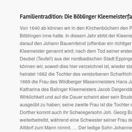
Familientradition: Die Böblinger Kleemeisterf
Von 1640 ab können wir in den Kirchenbüchern den Per
Böblingen inne hatte. In diesem Jahr stirbt der Kleeme
darauf den Johann Bauernfeind (offenbar ein richtiger
Kleemeister genannt wird; nach dem Tod seiner erste
Deubel (Teufel!) aus der nordbadischen Stadt Epping
können wir, soweit dies hier verzeichnet ist, wieder
heiratet 1662 die Tochter des verstorbenen Scharfri
1669 die Frau des Wildberger Wasenmeisters Hans J
Katharina des Balinger Kleemeisters Jacob Deigendäs
Wirklichkeit und auf die Dauer scheint aber sein Bru
ausgeübt zu haben; seine zweite Frau ist die Tochter
Dorther kommt auch ihr Schwiegersohn Joh. Georg Bay
weiterbetreibt, während eine Schwester seiner Frau d
Alfdorf zum Mann nimmt. … Der ledige Sohn Johannes Ba