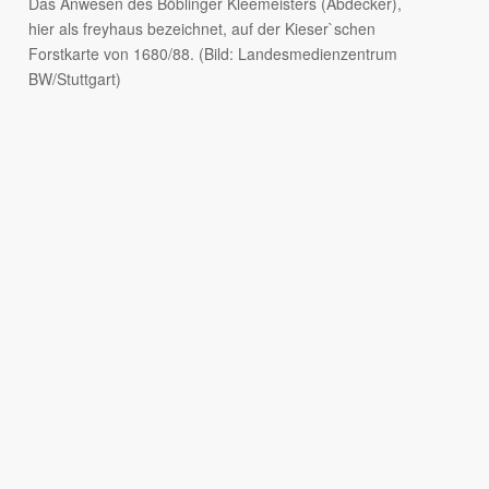
Das Anwesen des Böblinger Kleemeisters (Abdecker),
hier als freyhaus bezeichnet, auf der Kieser`schen
Forstkarte von 1680/88. (Bild: Landesmedienzentrum
BW/Stuttgart)