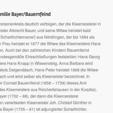
amilie Bayer/Bauernfeind
sonenkreis deutlich verfolgen, der die Kleemeisterei in
ister Albrecht Bauer, und seine Witwe heiratet bald
 Scharfrichtername!) aus Nördlingen, der bis 1684 als
n Frau heiratet er 1677 die Witwe des Kleemeisters Hans
en. Auch bei den zahlreichen Kindern Bauernfeind
 standesgemäße Eheschließungen feststellen: Hans Georg
chters Hans Knapp in Wiesensteig, Anna Barbara wird
akob Deigendäsch, Hans Peter heiratet 1668 die Witwe
ch und wird selber als Kleemeister bezeichnet. In
der Conrad Bauernfeind (1658 – 1739) dieses Amt
 des Kleemeisters aus Reichertshausen in der Kurpfalz.
er (1702 – 68), der dann die Kleemeisterei
en verwitweten Kleemeister Joh. Christof Günther in
yer (1735 – 61) ist adjungierter Scharfrichter.