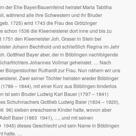
 der Ehe Bayer/Bauernfeind heiratet Maria Tabitha
ll, während alle ihre Schwestern und ihr Bruder
(geb. 1725) wird 1743 die Frau des Grötzinger
te schon 1536 die Kleemeisterei dort inne und bis zu
 1751 den Kleemeister Joh. Graser in Stein bei
ister Johann Bechthold und schließlich Regina im Jahr
h. Gottfried Bayer aber, der in Böblingen nachfolgende
 Scharfrichters Johannes Vollmar geheiratet. … Nach
ger Bürgerstochter Ruthardt zur Frau. Nun nähern wir uns
isterei. Zwei seiner Töchter heiraten wieder Böblinger
(1786 – 1844), mit einer Kurz aus Böblingen kinderlos
en ist sein Bruder Ludwig Karl Bauer (1797 – 1841)
ter des Schuhmachers Gottlieb Ludwig Baier (1834 – 1920),
836  96) sieben erwachsene Kinder hatte, wovon aber
dolf Baier (1863  1941), …, und mit seinen
9  1945) dieses Geschlecht und sein Name in Böblingen
t hatte. …