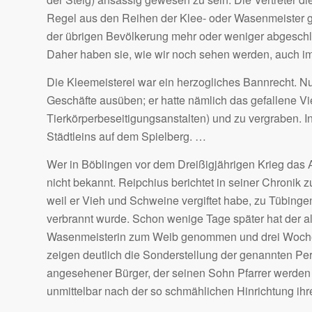
Regel aus den Reihen der Klee- oder Wasenmeister g
der übrigen Bevölkerung mehr oder weniger abgeschlos
Daher haben sie, wie wir noch sehen werden, auch imm
Die Kleemeisterei war ein herzogliches Bannrecht. Nu
Geschäfte ausüben; er hatte nämlich das gefallene Vi
Tierkörperbeseitigungsanstalten) und zu vergraben. I
Städtleins auf dem Spielberg. …
Wer in Böblingen vor dem Dreißigjährigen Krieg das A
nicht bekannt. Reipchius berichtet in seiner Chronik 
weil er Vieh und Schweine vergiftet habe, zu Tübing
verbrannt wurde. Schon wenige Tage später hat der al
Wasenmeisterin zum Weib genommen und drei Wochen 
zeigen deutlich die Sonderstellung der genannten Pe
angesehener Bürger, der seinen Sohn Pfarrer werden l
unmittelbar nach der so schmählichen Hinrichtung ih