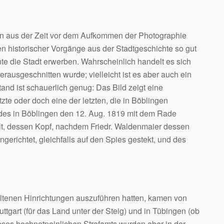
en aus der Zeit vor dem Aufkommen der Photographie
en historischer Vorgänge aus der Stadtgeschichte so gut
te die Stadt erwerben. Wahrscheinlich handelt es sich
rausgeschnitten wurde; vielleicht ist es aber auch ein
and ist schauerlich genug: Das Bild zeigt eine
zte oder doch eine der letzten, die in Böblingen
ung des in Böblingen den 12. Aug. 1819 mit dem Rade
alt, dessen Kopf, nachdem Friedr. Waldenmaier dessen
erichtet, gleichfalls auf den Spies gestekt, und des
seltenen Hinrichtungen auszuführen hatten, kamen von
uttgart (für das Land unter der Steig) und in Tübingen (ob
ieses hochnotpeinlichen Strafamts wurden aber in der