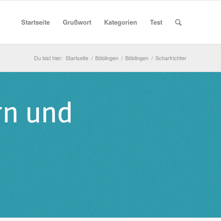
Startseite
Grußwort
Kategorien
Test
Du bist hier:
Startseite
/
Böblingen
/
Böblingen
/
Scharfrichter
rn und