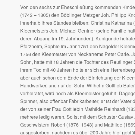
Von den sechs zur Eheschließung kommenden Kindern
(1742 – 1805) den Böblinger Metzger Joh. Philipp Kno
innerhalb ihres Standes bleiben: Christina Katharina 
Kleemeisters Joh. Michael Gentner (seine Familie hat
deren Abgang im 19. Jahrhundert), Kunigunde heiratet
Pforzheim, Sophie im Jahr 1751 den Nagolder Kleeme
1756 den Kleemeister von Neckarrems Peter Carle. Jo
Sohn, hatte mit 18 Jahren die Tochter des Reutlinger
ihrem Tod mit 40 Jahren holte er sich eine Herrenber
aber auch schon dem Ende der Einrichtung der Kleeme
Handwerker, und nur der Sohn Wilhelm Gottlieb Baier 
verheiratet, wird noch als Kleemeister geführt. Dageg
Spinner, also offenbar Fabrikarbeiter; er ist der Va
der von seiner Frau Gottliebin Mathilde Reinhardt (1
mehrere ledig waren. So ist mit dem Schuster Gustav A
Geschwistern Robert (1876  1943) und Mathilde (186
ausgestorben, nachdem es über 200 Jahre hier geblüh