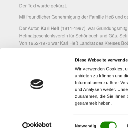
Der Text wurde gekürzt.
Mit freundlicher Genehmigung der Familie Heß und d
Der Autor,
Karl Heß
(1911-1997), war Gründungsmitgli
Heimatgeschichtsverein für Schönbuch und Gäu. Sei
Von 1952-1972 war Karl Heß Landrat des Kreises Böb
Literaturhinweise:
Diese Webseite verwende
Erich Kläger:
Tatort Böblingen  anno dazumal
. Aus
Böblingen 2003
Wir verwenden Cookies, um
Erwin Funk:
Der Galgenberg in Böblingen. Eine Richt
anbieten zu können und di
Informationen zu Ihrer Ve
Beilage des Böblinger Boten,
11+12/1969
und Analysen weiter. Unse
Dr. Walter Steinle:
Vom Raubmord des Jacob Völkle 
zusammen, die Sie ihnen b
Schönbuch und Gäu. Beilage des Böblinger Boten
, 3
gesammelt haben.
Einwilligungsauswahl
Notwendig