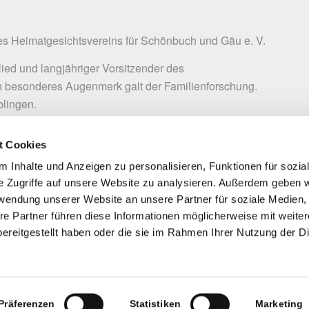
es Heimatgesichtsvereins für Schönbuch und Gäu e. V.
ed und langjähriger Vorsitzender des
n besonderes Augenmerk galt der Familienforschung.
lingen.
t Cookies
 der Böblinger Kriminalgeschichte. Ameles Verlag,
 Inhalte und Anzeigen zu personalisieren, Funktionen für sozia
stätte des Mittelalters.
In:
Aus Schönbuch und Gäu.
e Zugriffe auf unsere Website zu analysieren. Außerdem geben w
rwendung unserer Website an unsere Partner für soziale Medien
re Partner führen diese Informationen möglicherweise mit weite
und seiner Hinrichtung in Böblingen.
In:
Aus
ereitgestellt haben oder die sie im Rahmen Ihrer Nutzung der D
+4/1984
Präferenzen
Statistiken
Marketing