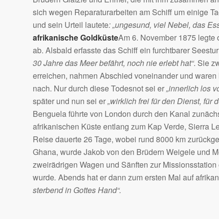
sich wegen Reparaturarbeiten am Schiff um einige Ta
und sein Urteil lautete
: „ungesund, viel Nebel, das Ess
afrikanische Goldküste
Am 6. November 1875 legte d
ab. Alsbald erfasste das Schiff ein furchtbarer Seest
30 Jahre das Meer befährt, noch nie erlebt hat“
. Sie z
erreichen, nahmen Abschied voneinander und waren be
nach. Nur durch diese Todesnot sei er
„innerlich los
später und nun sei er
„wirklich frei für den Dienst, für
Benguela führte von London durch den Kanal zunächs
afrikanischen Küste entlang zum Kap Verde, Sierra 
Reise dauerte 26 Tage, wobei rund 8000 km zurückge
Ghana, wurde Jakob von den Brüdern Weigele und Mo
zweirädrigen Wagen und Sänften zur Missionsstation 
wurde
.
Abends hat er dann zum ersten Mal auf afrikan
sterbend in Gottes Hand“.