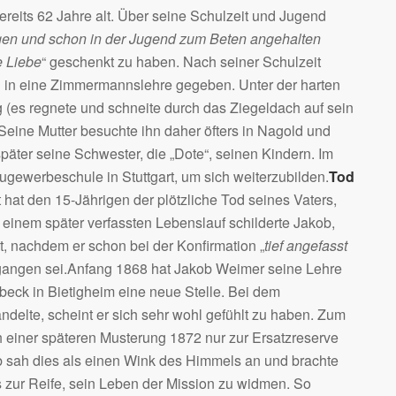
ereits 62 Jahre alt. Über seine Schulzeit und Jugend
zogen und schon in der Jugend zum Beten angehalten
 Liebe
“ geschenkt zu haben. Nach seiner Schulzeit
d in eine Zimmermannslehre gegeben. Unter der harten
 (es regnete und schneite durch das Ziegeldach auf sein
 Seine Mutter besuchte ihn daher öfters in Nagold und
päter seine Schwester, die „Dote“, seinen Kindern. Im
gewerbeschule in Stuttgart, um sich weiterzubilden.
Tod
t hat den 15-Jährigen der plötzliche Tod seines Vaters,
n einem später verfassten Lebenslauf schilderte Jakob,
, nachdem er schon bei der Konfirmation „
tief angefasst
gangen sei.Anfang 1868 hat Jakob Weimer seine Lehre
eck in Bietigheim eine neue Stelle. Bei dem
ndelte, scheint er sich sehr wohl gefühlt zu haben. Zum
 einer späteren Musterung 1872 nur zur Ersatzreserve
akob sah dies als einen Wink des Himmels an und brachte
 zur Reife, sein Leben der Mission zu widmen. So