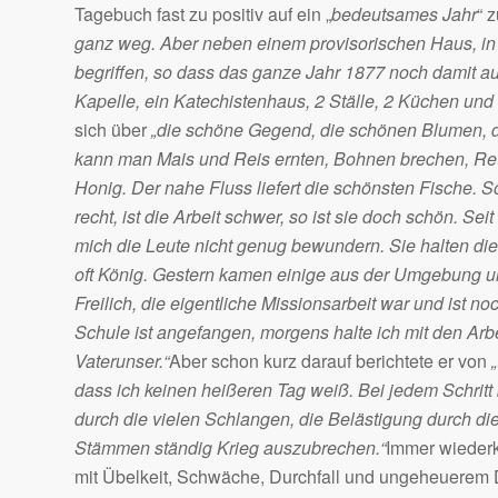
Tagebuch fast zu positiv auf ein „
bedeutsames Jahr
“ 
ganz weg. Aber neben einem provisorischen Haus, i
begriffen, so dass das ganze Jahr 1877 noch damit aus
Kapelle, ein Katechistenhaus, 2 Ställe, 2 Küchen und
sich über
„die schöne Gegend, die schönen Blumen, di
kann man Mais und Reis ernten, Bohnen brechen, Retti
Honig. Der nahe Fluss liefert die schönsten Fische. So 
recht, ist die Arbeit schwer, so ist sie doch schön. S
mich die Leute nicht genug bewundern. Sie halten di
oft König. Gestern kamen einige aus der Umgebung un
Freilich, die eigentliche Missionsarbeit war und ist no
Schule ist angefangen, morgens halte ich mit den Arbe
Vaterunser.“
Aber schon kurz darauf berichtete er von
dass ich keinen heißeren Tag weiß. Bei jedem Schritt
durch die vielen Schlangen, die Belästigung durch di
Stämmen ständig Krieg auszubrechen.“
Immer wiederk
mit Übelkeit, Schwäche, Durchfall und ungeheuerem 