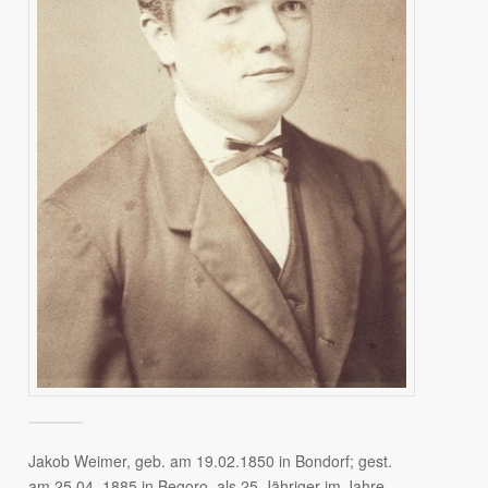
Jakob Weimer, geb. am 19.02.1850 in Bondorf; gest.
am 25.04. 1885 in Begoro, als 25-Jähriger im Jahre