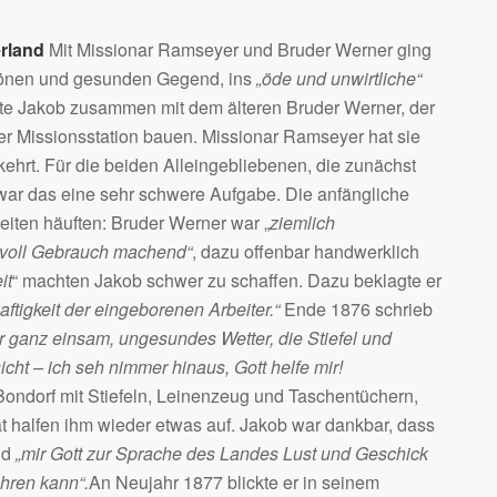
erland
Mit Missionar Ramseyer und Bruder Werner ging
chönen und gesunden Gegend, ins
„öde und unwirtliche“
lte Jakob zusammen mit dem älteren Bruder Werner, der
er Missionsstation bauen. Missionar Ramseyer hat sie
ehrt. Für die beiden Alleingebliebenen, die zunächst
war das eine sehr schwere Aufgabe. Die anfängliche
eiten häuften: Bruder Werner war „
ziemlich
ktvoll Gebrauch machend“
, dazu offenbar handwerklich
it
“ machten Jakob schwer zu schaffen. Dazu beklagte er
ftigkeit der eingeborenen Arbeiter.“
Ende 1876 schrieb
r ganz einsam, ungesundes Wetter, die Stiefel und
cht – ich seh nimmer hinaus, Gott helfe mir!
Bondorf mit Stiefeln, Leinenzeug und Taschentüchern,
 halfen ihm wieder etwas auf. Jakob war dankbar, dass
nd
„mir Gott zur Sprache des Landes Lust und Geschick
hren kann“.
An Neujahr 1877 blickte er in seinem