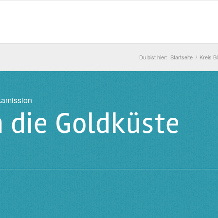
Du bist hier:
Startseite
/
Kreis B
kamission
 die Goldküste