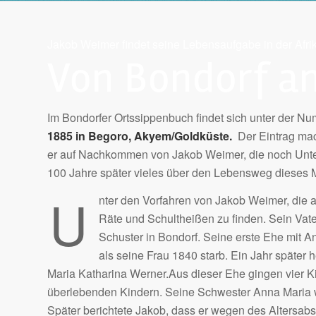
Jakob Weimer findet seine Lebensaufgabe in der Afri
Von Bondorf an
Im Bondorfer Ortssippenbuch findet sich unter der 
1885 in Begoro, Akyem/Goldküste.
Der Eintrag mach
er auf Nachkommen von Jakob Weimer, die noch Unterl
100 Jahre später vieles über den Lebensweg dieses Ma
U
nter den Vorfahren von Jakob Weimer, die a
Räte und Schultheißen zu finden. Sein Va
Schuster in Bondorf. Seine erste Ehe mit A
als seine Frau 1840 starb. Ein Jahr später h
Maria Katharina Werner.Aus dieser Ehe gingen vier Ki
überlebenden Kindern. Seine Schwester Anna Maria wa
Später berichtete Jakob, dass er wegen des Altersabs