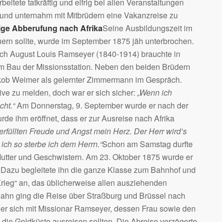
rbeitete tatkräftig und eifrig bei allen Veranstaltungen
 und unternahm mit Mitbrüdern eine Vakanzreise zu
tige Abberufung nach Afrika
Seine Ausbildungszeit im
uern sollte, wurde im September 1875 jäh unterbrochen.
ich August Louis Ramseyer (1840-1914) brauchte in
um Bau der Missionsstation. Neben den beiden Brüdern
akob Weimer als gelernter Zimmermann im Gespräch.
tive zu melden, doch war er sich sicher:
„Wenn ich
cht.“
Am Donnerstag, 9. September wurde er nach der
de ihm eröffnet, dass er zur Ausreise nach Afrika
erfüllten Freude und Angst mein Herz. Der Herr wird’s
ich so sterbe ich dem Herrn.“
Schon am Samstag durfte
utter und Geschwistern. Am 23. Oktober 1875 wurde er
. Dazu begleitete ihn die ganze Klasse zum Bahnhof und
Krieg“ an, das üblicherweise allen ausziehenden
ahn ging die Reise über Straßburg und Brüssel nach
 er sich mit Missionar Ramseyer, dessen Frau sowie den
die Goldküste ausreisen sollten. Die Abreise verzögerte