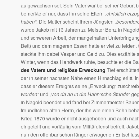
aufgewachsen sei. Sein Vater war bei seiner Geburt b
bemerkte er nur, dass ihn seine Eltern
„christlich er
haben“
. Die Mutter scheint ihrem Jüngsten „
besondere
wurde Jakob mit 13 Jahren zu Meister Benz in Nagol
und schweren Arbeit, der mangelhaften Unterbringung
Bett) und dem mageren Essen hatte er viel zu leiden.
steckte ihm dabei Vesper und Geld zu. Dies erzählte s
Winter, wenn das Handwerk ruhte, besuchte er die Bau
des Vaters und religiöse Erweckung
Tief erschütter
der in seiner nächsten Nähe einen Hirnschlag erlitt. I
dass er diesem Ereignis seine „Erweckung“ zuschreibt
worden“
und „
von da an in die Hahn’sche Stunde
“ ge
in Nagold beendet und fand bei Zimmermeister Sauerb
freundlichen alten Herrn, der ihn wie einen Sohn beha
Krieg 1870 wurde er nicht ausgehoben und auch nach
eingeteilt und vorläufig vom Militärdienst befreit. J
nun den offenbar schon länger erwogenen Entschluss