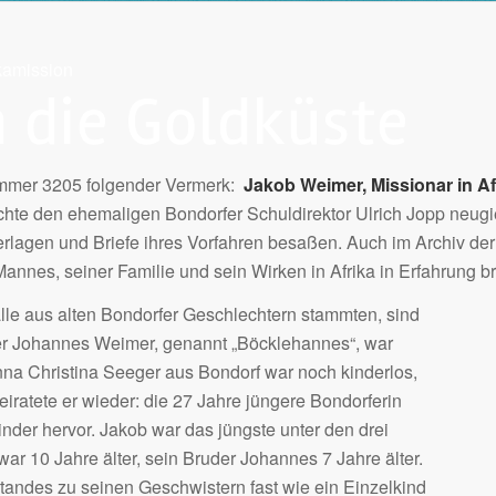
kamission
 die Goldküste
Nummer 3205 folgender Vermerk:
Jakob Weimer, Missionar in Afr
te den ehemaligen Bondorfer Schuldirektor Ulrich Jopp neugie
agen und Briefe ihres Vorfahren besaßen. Auch im Archiv der 
nnes, seiner Familie und sein Wirken in Afrika in Erfahrung b
lle aus alten Bondorfer Geschlechtern stammten, sind
ter Johannes Weimer, genannt „Böcklehannes“, war
nna Christina Seeger aus Bondorf war noch kinderlos,
eiratete er wieder: die 27 Jahre jüngere Bondorferin
nder hervor. Jakob war das jüngste unter den drei
r 10 Jahre älter, sein Bruder Johannes 7 Jahre älter.
tandes zu seinen Geschwistern fast wie ein Einzelkind