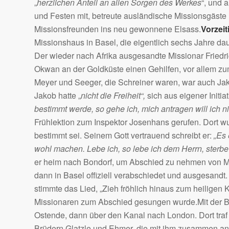
„
herzlichen Anteil an allen Sorgen des Werkes
“, und a
und Festen mit, betreute ausländische Missionsgäste
Missionsfreunden ins neu gewonnene Elsass.
Vorzei
Missionshaus in Basel, die eigentlich sechs Jahre da
Der wieder nach Afrika ausgesandte Missionar Friedr
Okwan an der Goldküste einen Gehilfen, vor allem z
Meyer und Seeger, die Schreiner waren, war auch J
Jakob hatte „
nicht die Freiheit“,
sich aus eigener Initia
bestimmt werde, so gehe ich, mich antragen will ich ni
Frühlektion zum Inspektor Josenhans gerufen. Dort wur
bestimmt sei. Seinem Gott vertrauend schreibt er:
„Es 
wohl machen. Lebe ich, so lebe ich dem Herrn, sterbe 
er heim nach Bondorf, um Abschied zu nehmen von M
dann in Basel offiziell verabschiedet und ausgesandt
stimmte das Lied, „Zieh fröhlich hinaus zum heiligen 
Missionaren zum Abschied gesungen wurde.Mit der B
Ostende, dann über den Kanal nach London. Dort traf
Brüdern Glatzle und Ehmer, die mit ihm zusammen an 