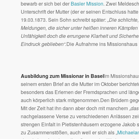
bewarb er sich bei der
Basler Mission
. Zwei Meldeschr
Unterschrift der Mutter (der er seinen Entschluss hatte
19.03.1873. Sein Sohn schreibt später:
„Die schlicht
Meldungen, die sicher unter heißen inneren Kämpfen
Unfähigkeit doch die errungene Klarheit und Sicherhei
Eindruck geblieben“.
Die Aufnahme ins Missionshaus in
Ausbildung zum Missionar in Basel
Im Missionshaus
seinem ersten Brief an die Mutter im Oktober berichte
besonders das Erlernen der Fremdsprachen und länge
auch körperlich stark mitgenommen.Den Brüdern gege
Mit der Zeit hat ihn dann aber doch mit manchem „
das
nachgelassene Verse zu verschiedenen Anlässen zei
strengen Einfalt in Pietistenhäusern erzogene Jakob s
zu Zusammenstößen, auch weil er sich als „
Michaela