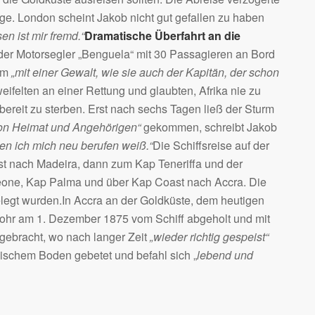
ge. London scheint Jakob nicht gut gefallen zu haben
en ist mir fremd.“
Dramatische Überfahrt an die
er Motorsegler „Benguela“ mit 30 Passagieren an Bord
urm
„mit einer Gewalt, wie sie auch der Kapitän, der schon
weifelten an einer Rettung und glaubten, Afrika nie zu
reit zu sterben. Erst nach sechs Tagen ließ der Sturm
 von Heimat und Angehörigen“
gekommen, schreibt Jakob
 den ich mich neu berufen weiß.“
Die Schiffsreise auf der
t nach Madeira, dann zum Kap Teneriffa und der
Leone, Kap Palma und über Kap Coast nach Accra. Die
legt wurden.In Accra an der Goldküste, dem heutigen
hr am 1. Dezember 1875 vom Schiff abgeholt und mit
gebracht, wo nach langer Zeit
„wieder richtig gespeist“
ischem Boden gebetet und befahl sich „
lebend und