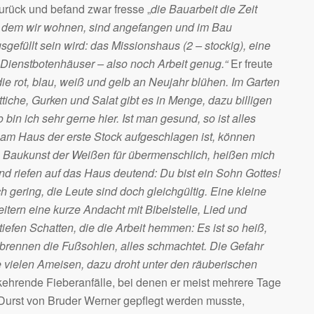
zurück und befand zwar fresse „
die Bauarbeit die Zeit
n dem wir wohnen, sind angefangen und im Bau
gefüllt sein wird: das Missionshaus (2 – stockig), eine
 Dienstbotenhäuser – also noch Arbeit genug.“
Er freute
e rot, blau, weiß und gelb an Neujahr blühen. Im Garten
che, Gurken und Salat gibt es in Menge, dazu billigen
bin ich sehr gerne hier. Ist man gesund, so ist alles
eit am Haus der erste Stock aufgeschlagen ist, können
e Baukunst der Weißen für übermenschlich, heißen mich
d riefen auf das Haus deutend: Du bist ein Sohn Gottes!
ch gering, die Leute sind doch gleichgültig. Eine kleine
itern eine kurze Andacht mit Bibelstelle, Lied und
„tiefen Schatten, die die Arbeit hemmen: Es ist so heiß,
 brennen die Fußsohlen, alles schmachtet. Die Gefahr
e vielen Ameisen, dazu droht unter den räuberischen
ehrende Fieberanfälle, bei denen er meist mehrere Tage
Durst von Bruder Werner gepflegt werden musste,