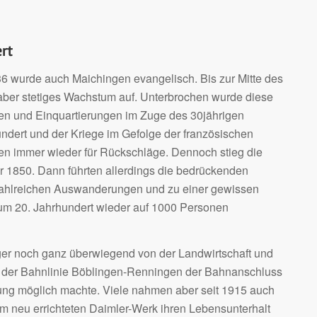
ert
6 wurde auch Maichingen evangelisch. Bis zur Mitte des
aber stetiges Wachstum auf. Unterbrochen wurde diese
en und Einquartierungen im Zuge des 30jährigen
undert und der Kriege im Gefolge der französischen
en immer wieder für Rückschläge. Dennoch stieg die
 1850. Dann führten allerdings die bedrückenden
 zahlreichen Auswanderungen und zu einer gewissen
um 20. Jahrhundert wieder auf 1000 Personen
nger noch ganz überwiegend von der Landwirtschaft und
ang der Bahnlinie Böblingen-Renningen der Bahnanschluss
lung möglich machte. Viele nahmen aber seit 1915 auch
im neu errichteten Daimler-Werk ihren Lebensunterhalt