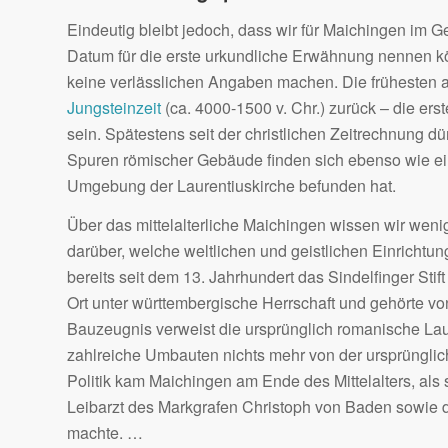
Eindeutig bleibt jedoch, dass wir für Maichingen im
Datum für die erste urkundliche Erwähnung nennen kö
keine verlässlichen Angaben machen. Die frühesten a
Jungsteinzeit
(ca. 4000-1500 v. Chr.) zurück – die er
sein. Spätestens seit der christlichen Zeitrechnung d
Spuren römischer Gebäude finden sich ebenso wie ein
Umgebung der Laurentiuskirche befunden hat.
Über das mittelalterliche Maichingen wissen wir weni
darüber, welche weltlichen und geistlichen Einrichtu
bereits seit dem 13. Jahrhundert das Sindelfinger Stif
Ort unter württembergische Herrschaft und gehörte v
Bauzeugnis verweist die ursprünglich romanische Lauren
zahlreiche Umbauten nichts mehr von der ursprünglic
Politik kam Maichingen am Ende des Mittelalters, al
Leibarzt des Markgrafen Christoph von Baden sowie
machte. …