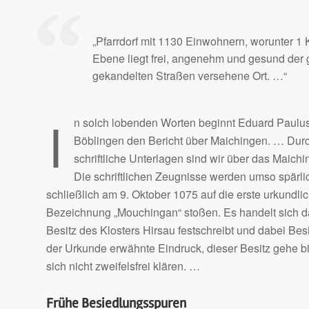
„Pfarrdorf mit 1130 Einwohnern, worunter 1 K
Ebene liegt frei, angenehm und gesund der 
gekandelten Straßen versehene Ort. …“
I
n solch lobenden Worten beginnt Eduard Paulus
Böblingen den Bericht über Maichingen. … Durc
schriftliche Unterlagen sind wir über das Maichi
Die schriftlichen Zeugnisse werden umso spärlich
schließlich am 9. Oktober 1075 auf die erste urkund
Bezeichnung „Mouchingan“ stoßen. Es handelt sich da
Besitz des Klosters Hirsau festschreibt und dabei Bes
der Urkunde erwähnte Eindruck, dieser Besitz gehe bis
sich nicht zweifelsfrei klären. …
Frühe Besiedlungsspuren