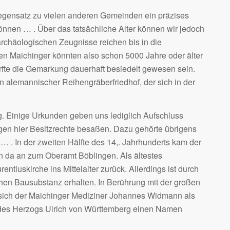
 Gegensatz zu vielen anderen Gemeinden ein präzises
nnen … . Über das tatsächliche Alter können wir jedoch
rchäologischen Zeugnisse reichen bis in die
sten Maichinger könnten also schon 5000 Jahre oder älter
ürfte die Gemarkung dauerhaft besiedelt gewesen sein.
 alemannischer Reihengräberfriedhof, der sich in der
g. Einige Urkunden geben uns lediglich Aufschluss
ngen hier Besitzrechte besaßen. Dazu gehörte übrigens
t … . In der zweiten Hälfte des 14,. Jahrhunderts kam der
on da an zum Oberamt Böblingen. Als ältestes
tiuskirche ins Mittelalter zurück. Allerdings ist durch
hen Bausubstanz erhalten. In Berührung mit der großen
s sich der Maichinger Mediziner Johannes Widmann als
 des Herzogs Ulrich von Württemberg einen Namen