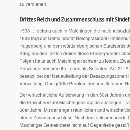
zu verdienen.
Drittes Reich und Zusammenschluss mit Sindel
1933 … gelang auch in Maichingen die nationalsozial
1933 trug der Gemeinderat Reichpräsident Hindenburg
Hugenberg und dem württembergischen Staatspräsid
Krieg nur den letzten dreien diese Ehrung wieder ab
Folgen hatte auch Maichingen schwer zu leiden. Zwar b
Einwohner verloren ihr Leben als Soldaten. Am 21. A
besetzt, bei der Neuaufteilung der Besatzungszonen
Verwaltung. Das größte Problem der unmittelbaren Na
Der wirtschaftliche Aufschwung in den 50er Jahren un
die Einwohnerzahl Maichingens rapide ansteigen – v
60er Jahre. Mit der engen räumlichen und wirtschaftlic
einem Zusammenschluss. Nachdem entsprechende Übe
Maichinger Gemeinderat nicht auf Gegenliebe gestoß