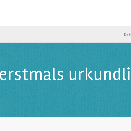
Du bi
 erstmals urkundl