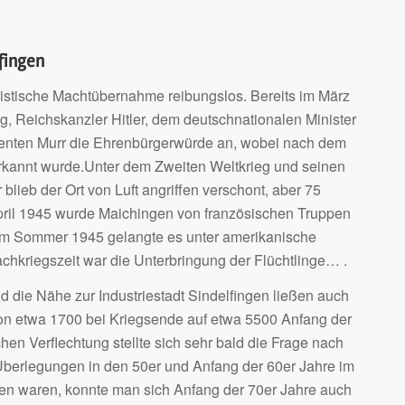
fingen
istische Machtübernahme reibungslos. Bereits im März
, Reichskanzler Hitler, dem deutschnationalen Minister
enten Murr die Ehrenbürgerwürde an, wobei nach dem
erkannt wurde.Unter dem Zweiten Weltkrieg und seinen
lieb der Ort von Luft angriffen verschont, aber 75
pril 1945 wurde Maichingen von französischen Truppen
 im Sommer 1945 gelangte es unter amerikanische
chkriegszeit war die Unterbringung der Flüchtlinge… .
d die Nähe zur Industriestadt Sindelfingen ließen auch
on etwa 1700 bei Kriegsende auf etwa 5500 Anfang der
hen Verflechtung stellte sich sehr bald die Frage nach
rlegungen in den 50er und Anfang der 60er Jahre im
en waren, konnte man sich Anfang der 70er Jahre auch