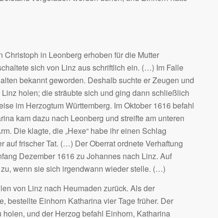
Christoph in Leonberg erhoben für die Mutter
ltete sich von Linz aus schriftlich ein. (…) Im Falle
halten bekannt geworden. Deshalb suchte er Zeugen und
 Linz holen; die sträubte sich und ging dann schließlich
eise im Herzogtum Württemberg. Im Oktober 1616 befahl
harina kam dazu nach Leonberg und streifte am unteren
m. Die klagte, die „Hexe“ habe ihr einen Schlag
r auf frischer Tat. (…) Der Oberrat ordnete Verhaftung
 Anfang Dezember 1616 zu Johannes nach Linz. Auf
t zu, wenn sie sich irgendwann wieder stelle. (…)
en von Linz nach Heumaden zurück. Als der
, bestellte Einhorn Katharina vier Tage früher. Der
zu holen, und der Herzog befahl Einhorn, Katharina