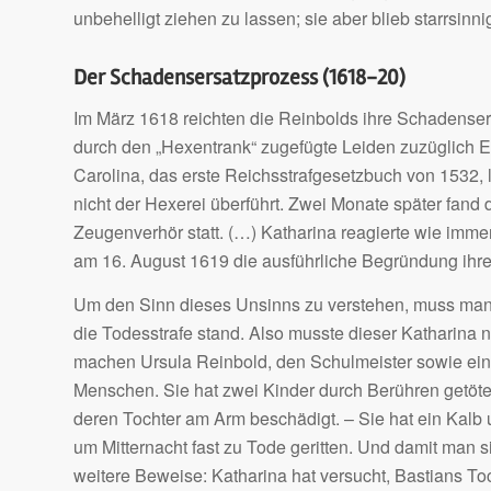
unbehelligt ziehen zu lassen; sie aber blieb starrsin
Der Schadensersatzprozess (1618-20)
Im März 1618 reichten die Reinbolds ihre Schadensers
durch den „Hexentrank“ zugefügte Leiden zuzüglich E
Carolina, das erste Reichsstrafgesetzbuch von 1532,
nicht der Hexerei überführt. Zwei Monate später fand 
Zeugenverhör statt. (…) Katharina reagierte wie immer
am 16. August 1619 die ausführliche Begründung ihr
Um den Sinn dieses Unsinns zu verstehen, muss man
die Todesstrafe stand. Also musste dieser Katharina
machen Ursula Reinbold, den Schulmeister sowie ein
Menschen. Sie hat zwei Kinder durch Berühren getöte
deren Tochter am Arm beschädigt. – Sie hat ein Kalb
um Mitternacht fast zu Tode geritten. Und damit man si
weitere Beweise: Katharina hat versucht, Bastians 