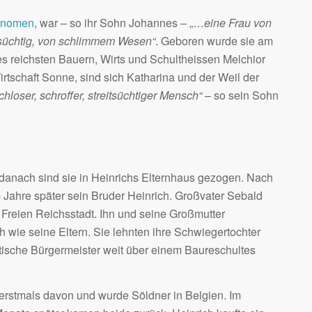
onomen
, war – so ihr Sohn Johannes – „…
eine Frau von
tsüchtig, von schlimmem Wesen“
. Geboren wurde sie am
es reichsten Bauern, Wirts und Schultheissen Melchior
rtschaft Sonne, sind sich Katharina und der Weil der
chloser, schroffer, streitsüchtiger Mensch“
– so sein Sohn
 danach sind sie in Heinrichs Elternhaus gezogen. Nach
Jahre später sein Bruder Heinrich. Großvater Sebald
Freien Reichsstadt. Ihn und seine Großmutter
 wie seine Eltern. Sie lehnten ihre Schwiegertochter
dtische Bürgermeister weit über einem Baureschultes
erstmals davon und wurde Söldner in Belgien. Im