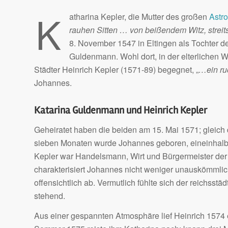
K
atharina Kepler, die Mutter des großen
Astr
rauhen Sitten … von beißendem Witz, strei
8. November 1547 in Eltingen als Tochter d
Guldenmann. Wohl dort, in der elterlichen Wi
Städter Heinrich Kepler (1571-89) begegnet, „
…ein ru
Johannes.
Katarina Guldenmann und Heinrich Kepler
Geheiratet haben die beiden am 15. Mai 1571; gleich
sieben Monaten wurde Johannes geboren, eineinhalb 
Kepler war Handelsmann, Wirt und Bürgermeister der 
charakterisiert Johannes nicht weniger unauskömmlich
offensichtlich ab. Vermutlich fühlte sich der reichsstä
stehend.
Aus einer gespannten Atmosphäre lief Heinrich 1574 