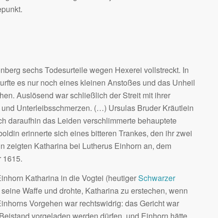
punkt.
erg sechs Todesurteile wegen Hexerei vollstreckt. In
rfte es nur noch eines kleinen Anstoßes und das Unheil
en. Auslösend war schließlich der Streit mit ihrer
f- und Unterleibsschmerzen. (…) Ursulas Bruder Kräutlein
sich daraufhin das Leiden verschlimmerte behauptete
ldin erinnerte sich eines bitteren Trankes, den ihr zwei
nn zeigten Katharina bei Lutherus Einhorn an, dem
r 1615.
inhorn Katharina in die Vogtei (heutiger
Schwarzer
og seine Waffe und drohte, Katharina zu erstechen, wenn
Einhorns Vorgehen war rechtswidrig: das Gericht war
em Beistand vorgeladen werden dürfen, und Einhorn hätte