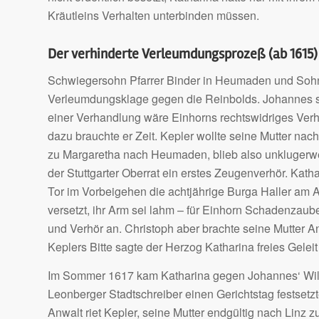
Kräutleins Verhalten unterbinden müssen.
Der verhinderte Verleumdungsprozeß (ab 1615)
Schwiegersohn Pfarrer Binder in Heumaden und Sohn 
Verleumdungsklage gegen die Reinbolds. Johannes scha
einer Verhandlung wäre Einhorns rechtswidriges Ver
dazu brauchte er Zeit. Kepler wollte seine Mutter nach
zu Margaretha nach Heumaden, blieb also unklugerw
der Stuttgarter Oberrat ein erstes Zeugenverhör. Kat
Tor im Vorbeigehen die achtjährige Burga Haller am Ar
versetzt, ihr Arm sei lahm – für Einhorn Schadenzaube
und Verhör an. Christoph aber brachte seine Mutter
Keplers Bitte sagte der Herzog Katharina freies Gelei
Im Sommer 1617 kam Katharina gegen Johannes‘ Will
Leonberger Stadtschreiber einen Gerichtstag festsetzte
Anwalt riet Kepler, seine Mutter endgültig nach Linz 