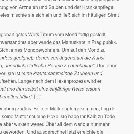
itung von Arzneien und Salben und der Krankenpflege
les mischte sie sich ein und ließ sich im häufigen Streit
genartigstes Werk Traum vom Mond fertig gestellt;
nverständnis aber wurde das Manuskript in Prag publik.
r Sicht eines Mondbewohners. Um auf den Mond zu
sonders geeignet), denen von Jugend auf die Kunst
nd, unendliche irdische Räume zu durcheilen“
. Und dann
or: sie ist
“eine kräutersammelnde Zauberin und
Aufsehen. Lange nach dem Hexenprozess wird er
al und ihm selbst eine einjährige Reise erspart
behalten hätte
.“ (…)
onberg zurück. Bei der Mutter untergekommen, fing der
m, seine Mutter sei eine Hexe, sie habe ihr Kalb zu Tode
e aber wirkten weiter. Über all dem war die nunmehr
rau geworden. Und ausgerechnet jetzt erreichte die