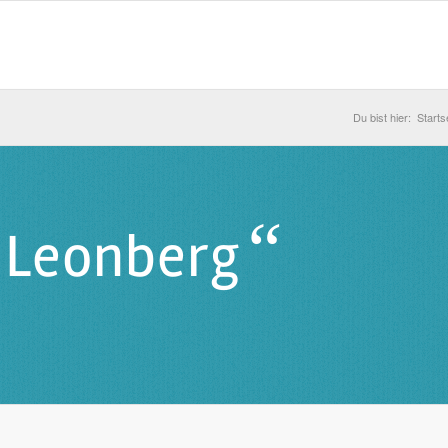
Du bist hier:
Starts
“
 Leonberg