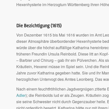
Hexenhysterie im Herzogtum Württemberg ihren Höhe
Die Bezichtigung (1615)
Von Dezember 1615 bis Mai 1616 wurden im Amt Leonb
dieser Atmosphäre überbordender Hexenhysterie bedu
würde über die höchst auffällige Katharina hereinbrech
früheren Freundin Ursula Reinbold. Diese litt an Kop
– Barbier und Chirurg – gab ihr ein Pülverchen. Als 
Kräutlein, Hexerei müsse im Spiel sein. Und die Reinbo
Jahre zuvor Katharina gegeben hatte. Sie und ihr Ma
herzoglichen Untervogt des Amtes Leonberg. Das wa
Nach einem feuchtfröhlichen Jagdvergnügen zitierte E
Adler
); die Reinbolds lud er als Zeugen. Kräutlein z
sie seine Schwester nicht durch Gegenzauber heile. 
nicht ordentlich besetzt, Katharina hätte nur mit ihr