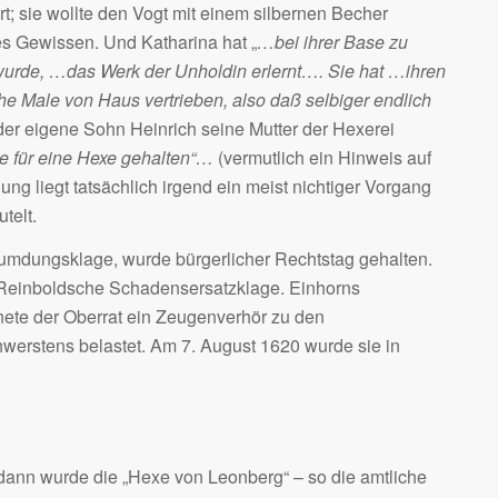
; sie wollte den Vogt mit einem silbernen Becher
tes Gewissen. Und Katharina hat „
…bei ihrer Base zu
urde, …das Werk der Unholdin erlernt…. Sie hat …ihren
e Male von Haus vertrieben, also daß selbiger endlich
 der eigene Sohn Heinrich seine Mutter der Hexerei
e für eine Hexe gehalten“…
(vermutlich ein Hinweis auf
ng liegt tatsächlich irgend ein meist nichtiger Vorgang
telt.
eumdungsklage, wurde bürgerlicher Rechtstag gehalten.
e Reinboldsche Schadensersatzklage. Einhorns
rdnete der Oberrat ein Zeugenverhör zu den
werstens belastet. Am 7. August 1620 wurde sie in
ann wurde die „Hexe von Leonberg“ – so die amtliche