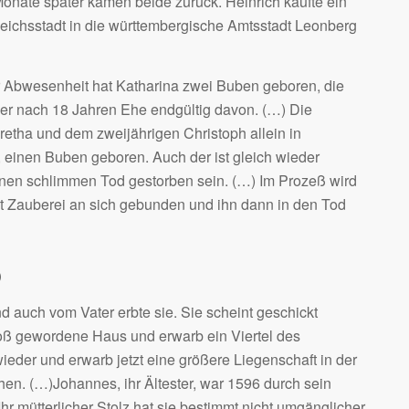
onate später kamen beide zurück. Heinrich kaufte ein
Reichsstadt in die württembergische Amtsstadt Leonberg
r Abwesenheit hat Katharina zwei Buben geboren, die
f er nach 18 Jahren Ehe endgültig davon. (…) Die
aretha und dem zweijährigen Christoph allein in
d, einen Buben geboren. Auch der ist gleich wieder
inen schlimmen Tod gestorben sein. (…) Im Prozeß wird
t Zauberei an sich gebunden und ihn dann in den Tod
)
nd auch vom Vater erbte sie. Sie scheint geschickt
roß gewordene Haus und erwarb ein Viertel des
eder und erwarb jetzt eine größere Liegenschaft in der
hen. (…)Johannes, ihr Ältester, war 1596 durch sein
hr mütterlicher Stolz hat sie bestimmt nicht umgänglicher