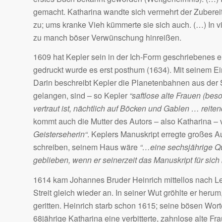
gemacht. Katharina wandte sich vermehrt der Zubere
zu; ums kranke Vieh kümmerte sie sich auch. (…) In vie
zu manch böser Verwünschung hinreißen.
1609 hat Kepler sein in der Ich-Form geschriebenes ei
gedruckt wurde es erst posthum (1634). Mit seinem Ei
Darin beschreibt Kepler die Planetenbahnen aus de
gelangen, sind – so Kepler 
“saftlose alte Frauen (be
vertraut ist, nächtlich auf Böcken und Gablen … reite
kommt auch die Mutter des Autors – also Katharina – v
Geisterseherin“
. Keplers Manuskript erregte großes 
schreiben, seinem Haus wäre
“…eine sechsjährige Qu
geblieben, wenn er seinerzeit das Manuskript für sich 
1614 kam Johannes Bruder Heinrich mittellos nach Le
Streit gleich wieder an. In seiner Wut gröhlte er heru
geritten. Heinrich starb schon 1615; seine bösen Wort
68jährige Katharina eine verbitterte, zahnlose alte F