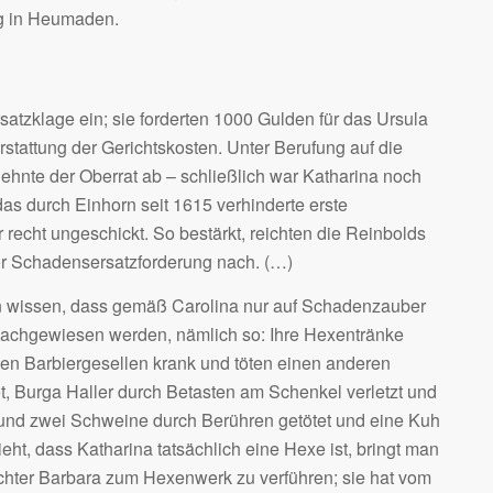
nig in Heumaden.
atzklage ein; sie forderten 1000 Gulden für das Ursula
rstattung der Gerichtskosten. Unter Berufung auf die
 lehnte der Oberrat ab – schließlich war Katharina noch
das durch Einhorn seit 1615 verhinderte erste
 recht ungeschickt. So bestärkt, reichten die Reinbolds
er Schadensersatzforderung nach. (…)
 wissen, dass gemäß Carolina nur auf Schadenzauber
 nachgewiesen werden, nämlich so: Ihre Hexentränke
en Barbiergesellen krank und töten einen anderen
t, Burga Haller durch Betasten am Schenkel verletzt und
 und zwei Schweine durch Berühren getötet und eine Kuh
eht, dass Katharina tatsächlich eine Hexe ist, bringt man
Tochter Barbara zum Hexenwerk zu verführen; sie hat vom