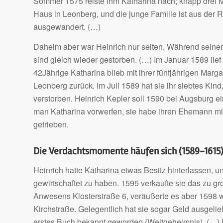
Sommer 1575 reiste ihm Katharina nach; knapp drei M
Haus in Leonberg, und die junge Familie ist aus der 
ausgewandert. (…)
Daheim aber war Heinrich nur selten. Während seine
sind gleich wieder gestorben. (…) Im Januar 1589 lie
42Jährige Katharina blieb mit ihrer fünfjährigen Marg
Leonberg zurück. Im Juli 1589 hat sie ihr siebtes Kin
verstorben. Heinrich Kepler soll 1590 bei Augsburg e
man Katharina vorwerfen, sie habe ihren Ehemann mi
getrieben.
Die Verdachtsmomente häufen sich (1589-1615
Heinrich hatte Katharina etwas Besitz hinterlassen, u
gewirtschaftet zu haben. 1595 verkaufte sie das zu g
Anwesens Klosterstraße 6, veräußerte es aber 1598 wi
Kirchstraße. Gelegentlich hat sie sogar Geld ausgelie
erstes Buch bekannt geworden (Weltgeheimnis). (…) I