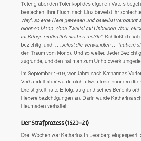
Totengräber den Totenkopf des eigenen Vaters begehrt
bestechen. Ihre Flucht nach Linz beweist ihr schlech
Weyl, so eine Hexe gewesen und daselbst verbrannt w
eigenen Mann, ohne Zweifel mit Unholden Werk, etlich
im Kriege erbärmlich sterben mußte“
. Schließlich hat
bezichtigt und
… „selbst die Verwandten … (haben) si
den Traum vom Mond). Und so weiter. Jeder Bezichtigu
zugrunde, und den hat man zum Unholdwerk umgedeu
Im September 1619, vier Jahre nach Katharinas Verl
Verhandelt aber wurde nicht etwa diese, sondern di
Dreistigkeit hatte Erfolg: aufgrund seines Berichts o
Hexereibezichtigungen an. Darin wurde Katharina sch
Heumaden verhaftet.
Der Strafprozess (1620-21)
Drei Wochen war Katharina in Leonberg eingesperrt, d