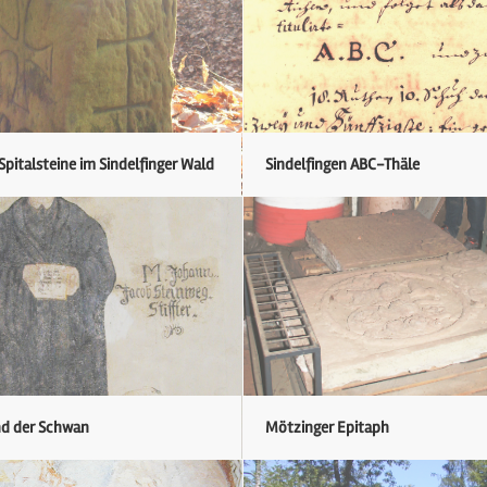
 Spitalsteine im Sindelfinger Wald
Sindelfingen ABC-Thäle
nd der Schwan
Mötzinger Epitaph