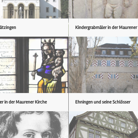
Dätzingen
Kindergrabmäler in der Maurener
er in der Maurener Kirche
Ehningen und seine Schlösser