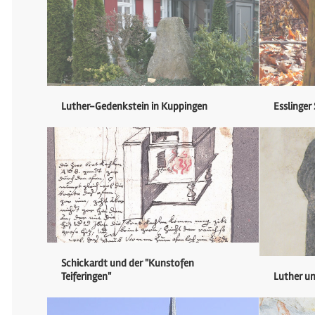
Luther-Gedenkstein in Kuppingen
Esslinger
Schickardt und der "Kunstofen
Teiferingen"
Luther u