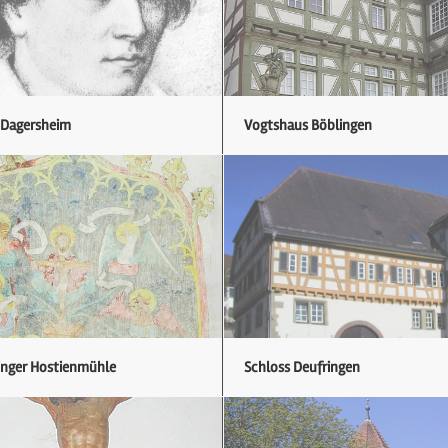
 Dagersheim
Vogtshaus Böblingen
inger Hostienmühle
Schloss Deufringen