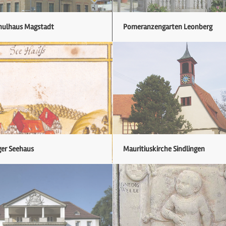
hulhaus Magstadt
Pomeranzengarten Leonberg
ger Seehaus
Mauritiuskirche Sindlingen