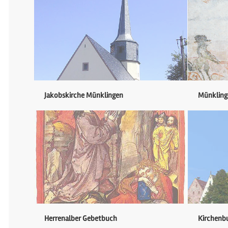
Jakobskirche Münklingen
Münkling
Herrenalber Gebetbuch
Kirchenb