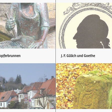
lopferbrunnen
J. F. Gülich und Goethe