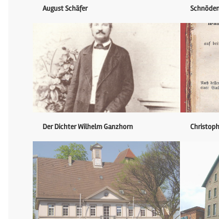
August Schäfer
Schnöden
Der Dichter Wilhelm Ganzhorn
Christoph